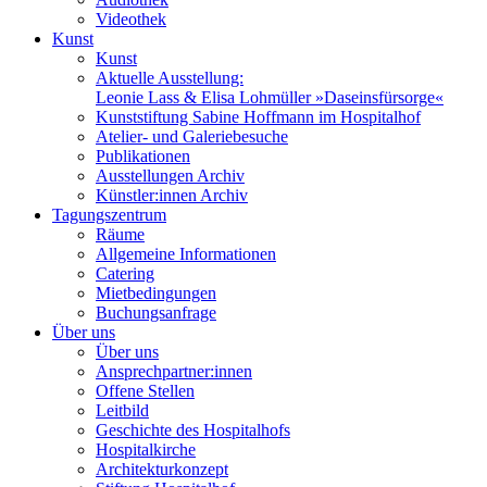
Videothek
Kunst
Kunst
Aktuelle Ausstellung:
Leonie Lass & Elisa Lohmüller »Daseinsfürsorge«
Kunststiftung Sabine Hoffmann im Hospitalhof
Atelier- und Galeriebesuche
Publikationen
Ausstellungen Archiv
Künstler:innen Archiv
Tagungszentrum
Räume
Allgemeine Informationen
Catering
Mietbedingungen
Buchungsanfrage
Über uns
Über uns
Ansprechpartner:innen
Offene Stellen
Leitbild
Geschichte des Hospitalhofs
Hospitalkirche
Architekturkonzept