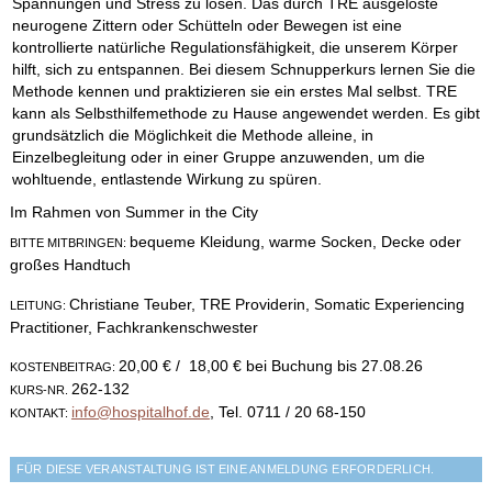
Spannungen und Stress zu lösen. Das durch TRE ausgelöste
neurogene Zittern oder Schütteln oder Bewegen ist eine
kontrollierte natürliche Regulationsfähigkeit, die unserem Körper
hilft, sich zu entspannen. Bei diesem Schnupperkurs lernen Sie die
Methode kennen und praktizieren sie ein erstes Mal selbst. TRE
kann als Selbsthilfemethode zu Hause angewendet werden. Es gibt
grundsätzlich die Möglichkeit die Methode alleine, in
Einzelbegleitung oder in einer Gruppe anzuwenden, um die
wohltuende, entlastende Wirkung zu spüren.
Im Rahmen von Summer in the City
bequeme Kleidung, warme Socken, Decke oder
BITTE MITBRINGEN:
großes Handtuch
Christiane Teuber, TRE Providerin, Somatic Experiencing
LEITUNG:
Practitioner, Fachkrankenschwester
20,00 € / 18,00 € bei Buchung bis 27.08.26
KOSTENBEITRAG:
262-132
KURS-NR.
info@hospitalhof.de
, Tel. 0711 / 20 68-150
KONTAKT:
FÜR DIESE VERANSTALTUNG IST EINE ANMELDUNG ERFORDERLICH.