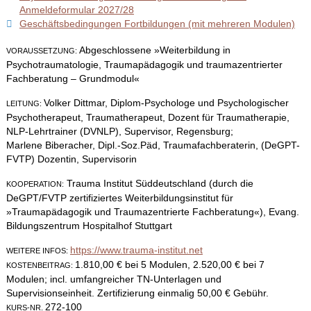
Anmeldeformular 2027/28
Geschäftsbedingungen Fortbildungen (mit mehreren Modulen)
Abgeschlossene »Weiterbildung in
VORAUSSETZUNG:
Psychotraumatologie, Traumapädagogik und traumazentrierter
Fachberatung – Grundmodul«
Volker Dittmar, Diplom-Psychologe und Psychologischer
LEITUNG:
Psychotherapeut, Traumatherapeut, Dozent für Traumatherapie,
NLP-Lehrtrainer (DVNLP), Supervisor, Regensburg;
Marlene Biberacher, Dipl.-Soz.Päd, Traumafachberaterin, (DeGPT-
FVTP) Dozentin, Supervisorin
Trauma Institut Süddeutschland (durch die
KOOPERATION:
DeGPT/FVTP zertifiziertes Weiterbildungsinstitut für
»Traumapädagogik und Traumazentrierte Fachberatung«), Evang.
Bildungszentrum Hospitalhof Stuttgart
https://www.trauma-institut.net
WEITERE INFOS:
1.810,00 € bei 5 Modulen, 2.520,00 € bei 7
KOSTENBEITRAG:
Modulen; incl. umfangreicher TN-Unterlagen und
Supervisionseinheit. Zertifizierung einmalig 50,00 € Gebühr.
272-100
KURS-NR.