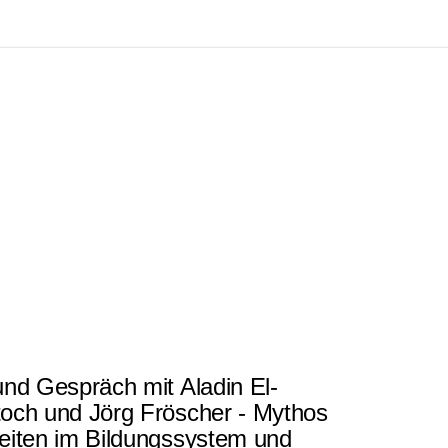
MEDIATHEK
KUNST
TAGUNGSZENTRUM
ÜBER UNS
KRE
und Gespräch mit Aladin El-
toch und Jörg Fröscher - Mythos
keiten im Bildungssystem und