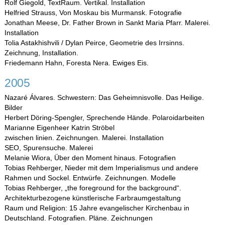
Rolf Giegold, TextRaum. Vertikal. Installation
Helfried Strauss, Von Moskau bis Murmansk. Fotografie
Jonathan Meese, Dr. Father Brown in Sankt Maria Pfarr. Malerei.
Installation
Tolia Astakhishvili / Dylan Peirce, Geometrie des Irrsinns.
Zeichnung, Installation.
Friedemann Hahn, Foresta Nera. Ewiges Eis.
2005
Nazaré Álvares. Schwestern: Das Geheimnisvolle. Das Heilige.
Bilder
Herbert Döring-Spengler, Sprechende Hände. Polaroidarbeiten
Marianne Eigenheer Katrin Ströbel
zwischen linien. Zeichnungen. Malerei. Installation
SEO, Spurensuche. Malerei
Melanie Wiora, Über den Moment hinaus. Fotografien
Tobias Rehberger, Nieder mit dem Imperialismus und andere
Rahmen und Sockel. Entwürfe. Zeichnungen. Modelle
Tobias Rehberger, „the foreground for the background“.
Architekturbezogene künstlerische Farbraumgestaltung
Raum und Religion: 15 Jahre evangelischer Kirchenbau in
Deutschland. Fotografien. Pläne. Zeichnungen