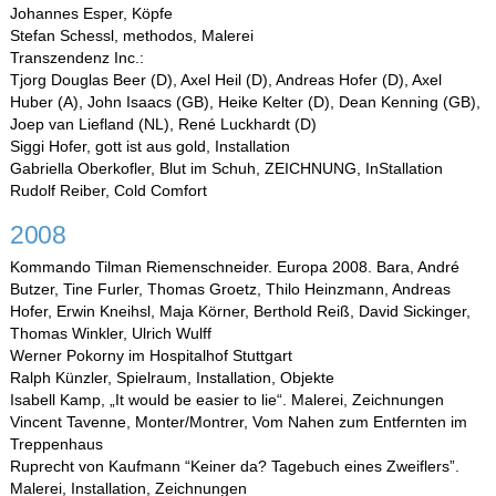
Johannes Esper, Köpfe
Stefan Schessl, methodos, Malerei
Transzendenz Inc.:
Tjorg Douglas Beer (D), Axel Heil (D), Andreas Hofer (D), Axel
Huber (A), John Isaacs (GB), Heike Kelter (D), Dean Kenning (GB),
Joep van Liefland (NL), René Luckhardt (D)
Siggi Hofer, gott ist aus gold, Installation
Gabriella Oberkofler, Blut im Schuh, ZEICHNUNG, InStallation
Rudolf Reiber, Cold Comfort
2008
Kommando Tilman Riemenschneider. Europa 2008. Bara, André
Butzer, Tine Furler, Thomas Groetz, Thilo Heinzmann, Andreas
Hofer, Erwin Kneihsl, Maja Körner, Berthold Reiß, David Sickinger,
Thomas Winkler, Ulrich Wulff
Werner Pokorny im Hospitalhof Stuttgart
Ralph Künzler, Spielraum, Installation, Objekte
Isabell Kamp, „It would be easier to lie“. Malerei, Zeichnungen
Vincent Tavenne, Monter/Montrer, Vom Nahen zum Entfernten im
Treppenhaus
Ruprecht von Kaufmann “Keiner da? Tagebuch eines Zweiflers”.
Malerei, Installation, Zeichnungen