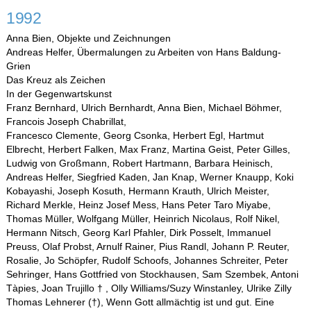
1992
Anna Bien, Objekte und Zeichnungen
Andreas Helfer, Übermalungen zu Arbeiten von Hans Baldung-
Grien
Das Kreuz als Zeichen
In der Gegenwartskunst
Franz Bernhard, Ulrich Bernhardt, Anna Bien, Michael Böhmer,
Francois Joseph Chabrillat,
Francesco Clemente, Georg Csonka, Herbert Egl, Hartmut
Elbrecht, Herbert Falken, Max Franz, Martina Geist, Peter Gilles,
Ludwig von Großmann, Robert Hartmann, Barbara Heinisch,
Andreas Helfer, Siegfried Kaden, Jan Knap, Werner Knaupp, Koki
Kobayashi, Joseph Kosuth, Hermann Krauth, Ulrich Meister,
Richard Merkle, Heinz Josef Mess, Hans Peter Taro Miyabe,
Thomas Müller, Wolfgang Müller, Heinrich Nicolaus, Rolf Nikel,
Hermann Nitsch, Georg Karl Pfahler, Dirk Posselt, Immanuel
Preuss, Olaf Probst, Arnulf Rainer, Pius Randl, Johann P. Reuter,
Rosalie, Jo Schöpfer, Rudolf Schoofs, Johannes Schreiter, Peter
Sehringer, Hans Gottfried von Stockhausen, Sam Szembek, Antoni
Tàpies, Joan Trujillo † , Olly Williams/Suzy Winstanley, Ulrike Zilly
Thomas Lehnerer (†), Wenn Gott allmächtig ist und gut. Eine