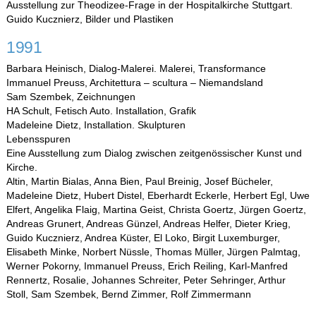
Ausstellung zur Theodizee-Frage in der Hospitalkirche Stuttgart.
Guido Kucznierz, Bilder und Plastiken
1991
Barbara Heinisch, Dialog-Malerei. Malerei, Transformance
Immanuel Preuss, Architettura – scultura – Niemandsland
Sam Szembek, Zeichnungen
HA Schult, Fetisch Auto. Installation, Grafik
Madeleine Dietz, Installation. Skulpturen
Lebensspuren
Eine Ausstellung zum Dialog zwischen zeitgenössischer Kunst und
Kirche.
Altin, Martin Bialas, Anna Bien, Paul Breinig, Josef Bücheler,
Madeleine Dietz, Hubert Distel, Eberhardt Eckerle, Herbert Egl, Uwe
Elfert, Angelika Flaig, Martina Geist, Christa Goertz, Jürgen Goertz,
Andreas Grunert, Andreas Günzel, Andreas Helfer, Dieter Krieg,
Guido Kucznierz, Andrea Küster, El Loko, Birgit Luxemburger,
Elisabeth Minke, Norbert Nüssle, Thomas Müller, Jürgen Palmtag,
Werner Pokorny, Immanuel Preuss, Erich Reiling, Karl-Manfred
Rennertz, Rosalie, Johannes Schreiter, Peter Sehringer, Arthur
Stoll, Sam Szembek, Bernd Zimmer, Rolf Zimmermann