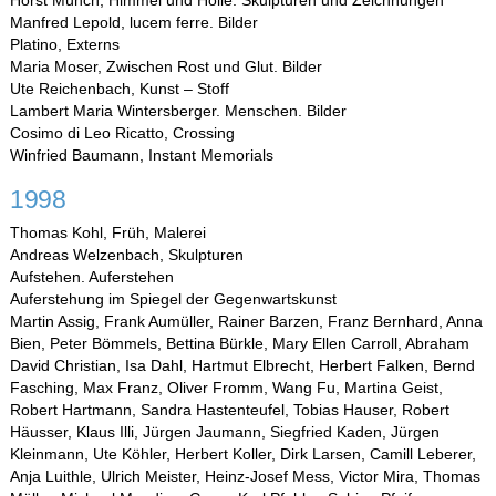
Manfred Lepold, lucem ferre. Bilder
Platino, Externs
Maria Moser, Zwischen Rost und Glut. Bilder
Ute Reichenbach, Kunst – Stoff
Lambert Maria Wintersberger. Menschen. Bilder
Cosimo di Leo Ricatto, Crossing
Winfried Baumann, Instant Memorials
1998
Thomas Kohl, Früh, Malerei
Andreas Welzenbach, Skulpturen
Aufstehen. Auferstehen
Auferstehung im Spiegel der Gegenwartskunst
Martin Assig, Frank Aumüller, Rainer Barzen, Franz Bernhard, Anna
Bien, Peter Bömmels, Bettina Bürkle, Mary Ellen Carroll, Abraham
David Christian, Isa Dahl, Hartmut Elbrecht, Herbert Falken, Bernd
Fasching, Max Franz, Oliver Fromm, Wang Fu, Martina Geist,
Robert Hartmann, Sandra Hastenteufel, Tobias Hauser, Robert
Häusser, Klaus Illi, Jürgen Jaumann, Siegfried Kaden, Jürgen
Kleinmann, Ute Köhler, Herbert Koller, Dirk Larsen, Camill Leberer,
Anja Luithle, Ulrich Meister, Heinz-Josef Mess, Victor Mira, Thomas