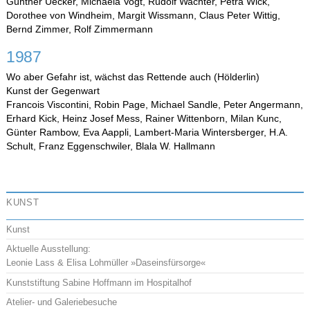
Günther Uecker, Michaela Vogt, Rudolf Wachter, Petra Wick,
Dorothee von Windheim, Margit Wissmann, Claus Peter Wittig,
Bernd Zimmer, Rolf Zimmermann
1987
Wo aber Gefahr ist, wächst das Rettende auch (Hölderlin)
Kunst der Gegenwart
Francois Viscontini, Robin Page, Michael Sandle, Peter Angermann,
Erhard Kick, Heinz Josef Mess, Rainer Wittenborn, Milan Kunc,
Günter Rambow, Eva Aappli, Lambert-Maria Wintersberger, H.A.
Schult, Franz Eggenschwiler, Blala W. Hallmann
KUNST
Kunst
Aktuelle Ausstellung:
Leonie Lass & Elisa Lohmüller »Daseinsfürsorge«
Kunststiftung Sabine Hoffmann im Hospitalhof
Atelier- und Galeriebesuche