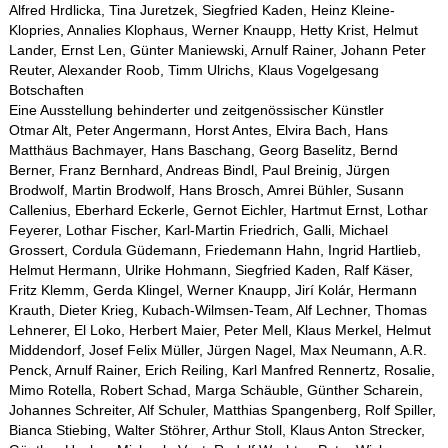
Alfred Hrdlicka, Tina Juretzek, Siegfried Kaden, Heinz Kleine-
Klopries, Annalies Klophaus, Werner Knaupp, Hetty Krist, Helmut
Lander, Ernst Len, Günter Maniewski, Arnulf Rainer, Johann Peter
Reuter, Alexander Roob, Timm Ulrichs, Klaus Vogelgesang
Botschaften
Eine Ausstellung behinderter und zeitgenössischer Künstler
Otmar Alt, Peter Angermann, Horst Antes, Elvira Bach, Hans
Matthäus Bachmayer, Hans Baschang, Georg Baselitz, Bernd
Berner, Franz Bernhard, Andreas Bindl, Paul Breinig, Jürgen
Brodwolf, Martin Brodwolf, Hans Brosch, Amrei Bühler, Susann
Callenius, Eberhard Eckerle, Gernot Eichler, Hartmut Ernst, Lothar
Feyerer, Lothar Fischer, Karl-Martin Friedrich, Galli, Michael
Grossert, Cordula Güdemann, Friedemann Hahn, Ingrid Hartlieb,
Helmut Hermann, Ulrike Hohmann, Siegfried Kaden, Ralf Käser,
Fritz Klemm, Gerda Klingel, Werner Knaupp, Jirí Kolár, Hermann
Krauth, Dieter Krieg, Kubach-Wilmsen-Team, Alf Lechner, Thomas
Lehnerer, El Loko, Herbert Maier, Peter Mell, Klaus Merkel, Helmut
Middendorf, Josef Felix Müller, Jürgen Nagel, Max Neumann, A.R.
Penck, Arnulf Rainer, Erich Reiling, Karl Manfred Rennertz, Rosalie,
Mimo Rotella, Robert Schad, Marga Schäuble, Günther Scharein,
Johannes Schreiter, Alf Schuler, Matthias Spangenberg, Rolf Spiller,
Bianca Stiebing, Walter Stöhrer, Arthur Stoll, Klaus Anton Strecker,