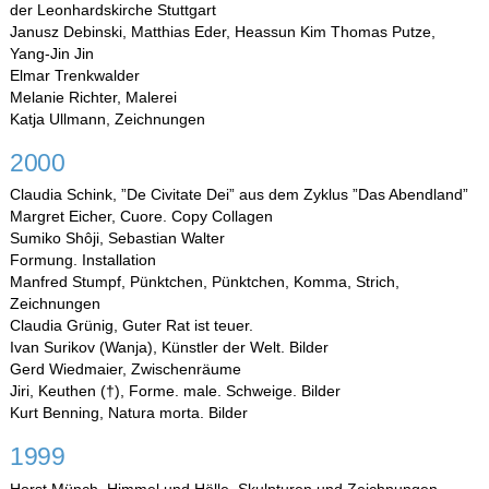
der Leonhardskirche Stuttgart
Janusz Debinski, Matthias Eder, Heassun Kim Thomas Putze,
Yang-Jin Jin
Elmar Trenkwalder
Melanie Richter, Malerei
Katja Ullmann, Zeichnungen
2000
Claudia Schink, ”De Civitate Dei” aus dem Zyklus ”Das Abendland”
Margret Eicher, Cuore. Copy Collagen
Sumiko Shôji, Sebastian Walter
Formung. Installation
Manfred Stumpf, Pünktchen, Pünktchen, Komma, Strich,
Zeichnungen
Claudia Grünig, Guter Rat ist teuer.
Ivan Surikov (Wanja), Künstler der Welt. Bilder
Gerd Wiedmaier, Zwischenräume
Jiri, Keuthen (†), Forme. male. Schweige. Bilder
Kurt Benning, Natura morta. Bilder
1999
Horst Münch, Himmel und Hölle. Skulpturen und Zeichnungen