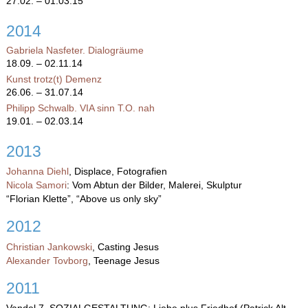
27.02. – 01.03.15
2014
Gabriela Nasfeter. Dialogräume
18.09. – 02.11.14
Kunst trotz(t) Demenz
26.06. – 31.07.14
Philipp Schwalb. VIA sinn T.O. nah
19.01. – 02.03.14
2013
Johanna Diehl
, Displace, Fotografien
Nicola Samori
: Vom Abtun der Bilder, Malerei, Skulptur
“
Florian Klette
”, “Above us only sky”
2012
Christian Jankowski
, Casting Jesus
Alexander Tovborg
, Teenage Jesus
2011