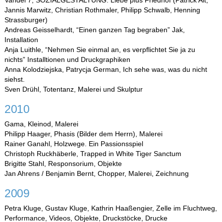
Vandel 7, SOZIALGESTALTUNG: Liebe plus Friedhof (Patrick Alt,
Jannis Marwitz, Christian Rothmaler, Philipp Schwalb, Henning
Strassburger)
Andreas Geisselhardt, “Einen ganzen Tag begraben” Jak,
Installation
Anja Luithle, “Nehmen Sie einmal an, es verpflichtet Sie ja zu
nichts” Installtionen und Druckgraphiken
Anna Kolodziejska, Patrycja German, Ich sehe was, was du nicht
siehst.
Sven Drühl, Totentanz, Malerei und Skulptur
2010
Gama, Kleinod, Malerei
Philipp Haager, Phasis (Bilder dem Herrn), Malerei
Rainer Ganahl, Holzwege. Ein Passionsspiel
Christoph Ruckhäberle, Trapped in White Tiger Sanctum
Brigitte Stahl, Responsorium, Objekte
Jan Ahrens / Benjamin Bernt, Chopper, Malerei, Zeichnung
2009
Petra Kluge, Gustav Kluge, Kathrin Haaßengier, Zelle im Fluchtweg,
Performance, Videos, Objekte, Druckstöcke, Drucke