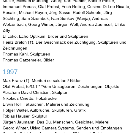
Müller, Michael Munding, Georg Karl Pfahler, Sabine Pfeifer,
Immanuel Preuss, Olaf Probst, Erich Reiling, Cosimo Di Leo Ricatto,
Rosalie, Michael Royen, Jörg Sasse, Rudolf Schoofs, Jörg
Söchting, Sam Szembek, Ivan Surikov (Wanja), Andreas
Welzenbach, Georg Winter, Jürgen Wolf, Andrea Zaumseil, Ulrike
Zilly
El Loko, Echo Optikum. Bilder und Skulpturen
Heinz Breloh (†). Der Geschmack der Züchtigung. Skulpturen und
Zeichnungen
Thomas Kahl. Skulpturen
Thomas Gatzemeier. Bilder
1997
Max Franz (†), Morituri se salutant! Bilder
Olaf Probst, to/O.T.* *Vom Unsagbaren, Zeichnungen, Objekte
Abraham David Christian, Skulptur
Nikolaus Cinetto, Holzdrucke
Erwin Holl, TatSachen. Malerei und Zeichnung
Holger Walter, Aufbrüche. Skulpturen, Grafik
Tobias Hauser, Skulptur
Jürgen Jaumann, Das Du. Menschen. Gesichter. Malerei
Georg Winter, Ukiyo Camera Systems. Senden und Empfangen